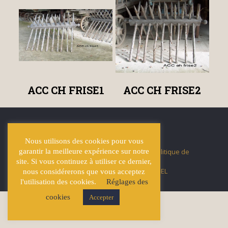
ACC CH FRISE1
ACC CH FRISE2
Nous utilisons des cookies pour vous
garantir la meilleure expérience sur notre
© Écuries Hardy -
Mentions légales
- Politique de
confidentialité
site. Si vous continuez à utiliser ce dernier,
Site développé par
Lucas GICQUEL
nous considérerons que vous acceptez
l'utilisation des cookies.
Réglages des
cookies
Accepter