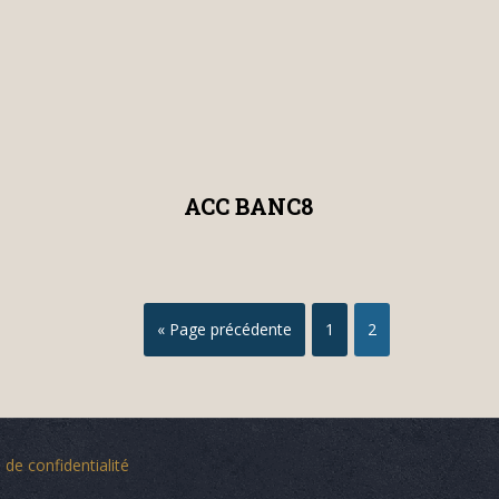
ACC BANC8
« Page précédente
1
2
 de confidentialité