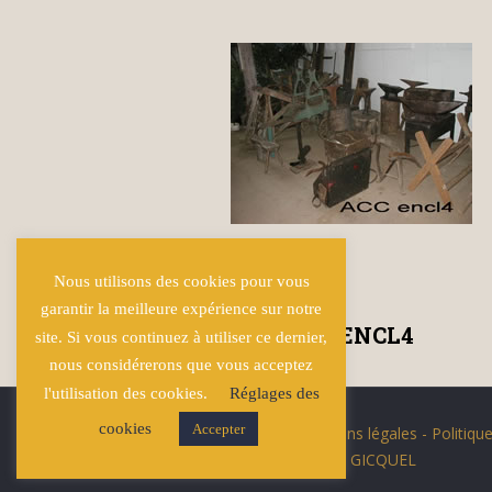
Nous utilisons des cookies pour vous
garantir la meilleure expérience sur notre
ACC ENCL4
site. Si vous continuez à utiliser ce dernier,
nous considérerons que vous acceptez
l'utilisation des cookies.
Réglages des
cookies
Accepter
© Écuries Hardy -
Mentions légales
- Politique
Site développé par
Lucas GICQUEL