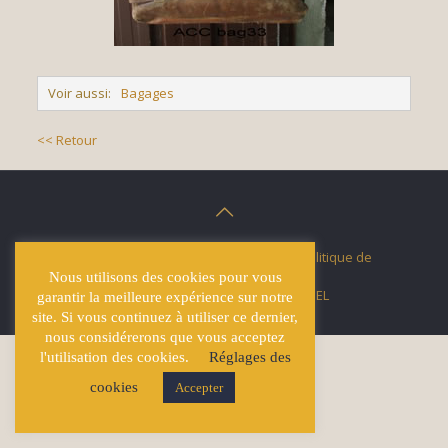
Voir aussi:
Bagages
<< Retour
© Écuries Hardy -
Mentions légales
- Politique de
confidentialité
Nous utilisons des cookies pour vous
Site développé par
Lucas GICQUEL
garantir la meilleure expérience sur notre
site. Si vous continuez à utiliser ce dernier,
nous considérerons que vous acceptez
l'utilisation des cookies.
Réglages des
cookies
Accepter