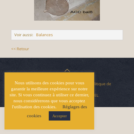
Voir aussi:
Balances
<< Retour
Nous utilisons des cookies pour vous
© Écuries Hardy -
Mentions légales
- Politique de
garantir la meilleure expérience sur notre
confidentialité
site. Si vous continuez à utiliser ce dernier,
Site développé par
Lucas GICQUEL
nous considérerons que vous acceptez
l'utilisation des cookies.
Réglages des
cookies
Accepter