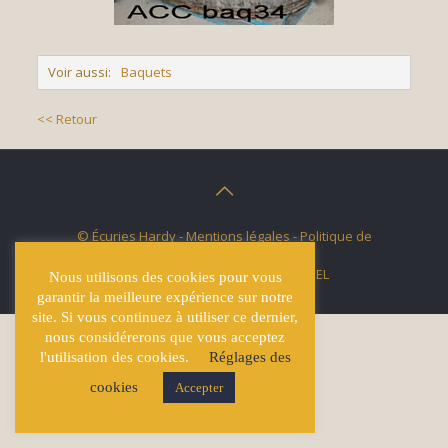
Voir aussi:
Baquets
<< Retour
© Écuries Hardy -
Mentions légales
- Politique de
confidentialité
Site développé par
Lucas GICQUEL
Nous utilisons des cookies pour vous
garantir la meilleure expérience sur notre
site. Si vous continuez à utiliser ce dernier,
nous considérerons que vous acceptez
l'utilisation des cookies.
Réglages des
cookies
Accepter