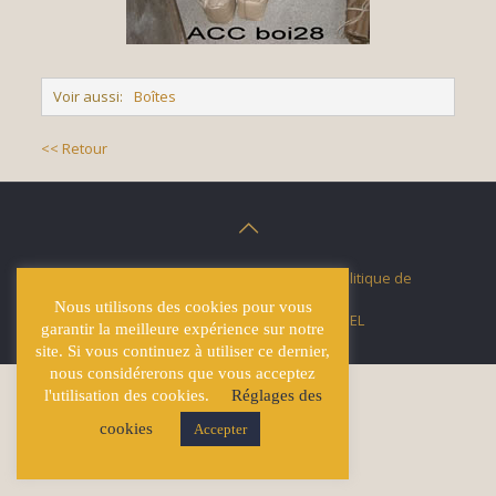
Voir aussi:
Boîtes
<< Retour
© Écuries Hardy -
Mentions légales
- Politique de
confidentialité
Nous utilisons des cookies pour vous
Site développé par
Lucas GICQUEL
garantir la meilleure expérience sur notre
site. Si vous continuez à utiliser ce dernier,
nous considérerons que vous acceptez
l'utilisation des cookies.
Réglages des
cookies
Accepter