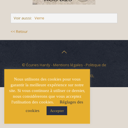
Voir aussi:
Verre
<< Retour
© Écuries Hardy -
Mentions légales
- Politique de
confidentialité
Site développé par
Lucas GICQUEL
Nous utilisons des cookies pour vous
garantir la meilleure expérience sur notre
site. Si vous continuez à utiliser ce dernier,
nous considérerons que vous acceptez
l'utilisation des cookies.
Réglages des
cookies
Accepter