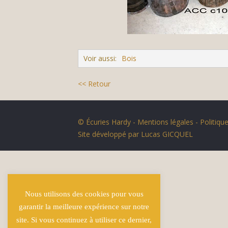
Voir aussi:
Bois
<< Retour
© Écuries Hardy -
Mentions légales
- Politique
Site développé par
Lucas GICQUEL
Nous utilisons des cookies pour vous
garantir la meilleure expérience sur notre
site. Si vous continuez à utiliser ce dernier,