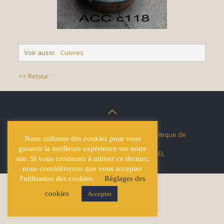
Voir aussi:
Cuivres
<< Retour
© Écuries Hardy -
Mentions légales
- Politique de
Nous utilisons des cookies pour vous
confidentialité
garantir la meilleure expérience sur notre
Site développé par
Lucas GICQUEL
site. Si vous continuez à utiliser ce dernier,
nous considérerons que vous acceptez
l'utilisation des cookies.
Réglages des
cookies
Accepter