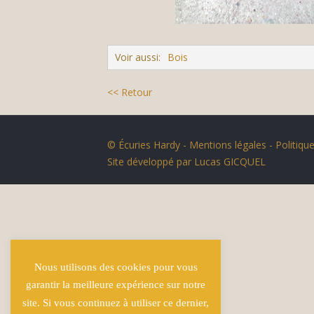
Voir aussi:
Bois
<< Retour
© Écuries Hardy -
Mentions légales
- Politique
Site développé par
Lucas GICQUEL
Nous utilisons des cookies pour vous
garantir la meilleure expérience sur notre
site. Si vous continuez à utiliser ce dernier,