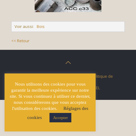
Voir aussi:
Bois
<< Retour
© Écuries Hardy -
Mentions légales
- Politique de
confidentialité
Nous utilisons des cookies pour vous
Site développé par
Lucas GICQUEL
garantir la meilleure expérience sur notre
site. Si vous continuez à utiliser ce dernier,
nous considérerons que vous acceptez
l'utilisation des cookies.
Réglages des
cookies
Accepter