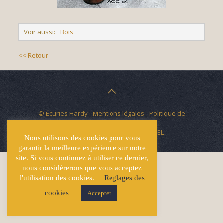
Voir aussi:
Bois
<< Retour
© Écuries Hardy -
Mentions légales
- Politique de
confidentialité
Site développé par
Lucas GICQUEL
Nous utilisons des cookies pour vous
garantir la meilleure expérience sur notre
site. Si vous continuez à utiliser ce dernier,
nous considérerons que vous acceptez
l'utilisation des cookies.
Réglages des
cookies
Accepter