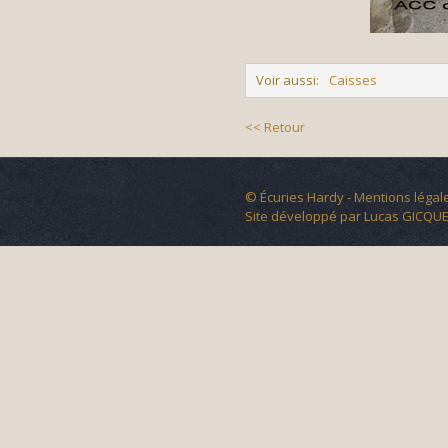
Voir aussi:
Caisses
<< Retour
© Écuries Hardy -
Mentions légal
Site développé par
Lucas GICQUE