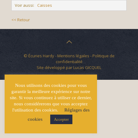
Voir aussi:
Caisses
<< Retour
© Écuries Hardy -
Mentions légales
- Politique de
confidentialité
Site développé par
Lucas GICQUEL
Nous utilisons des cookies pour vous
garantir la meilleure expérience sur notre
site. Si vous continuez à utiliser ce dernier,
nous considérerons que vous acceptez
l'utilisation des cookies.
Réglages des
cookies
Accepter