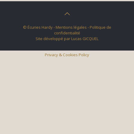
© Écuries Hardy -
Mentions légales
- Politique de
confidentialité
Site développé par
Lucas GICQUEL
Privacy & Cookies Policy