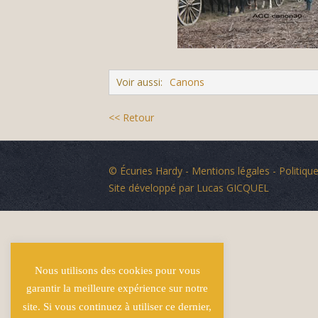
Voir aussi:
Canons
<< Retour
© Écuries Hardy -
Mentions légales
- Politique
Site développé par
Lucas GICQUEL
Nous utilisons des cookies pour vous
garantir la meilleure expérience sur notre
site. Si vous continuez à utiliser ce dernier,