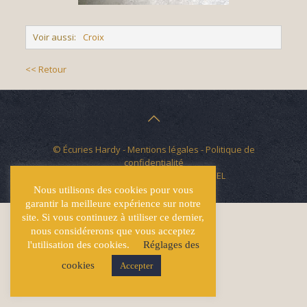
Voir aussi:
Croix
<< Retour
© Écuries Hardy -
Mentions légales
- Politique de
confidentialité
Site développé par
Lucas GICQUEL
Nous utilisons des cookies pour vous
garantir la meilleure expérience sur notre
site. Si vous continuez à utiliser ce dernier,
nous considérerons que vous acceptez
l'utilisation des cookies.
Réglages des
cookies
Accepter