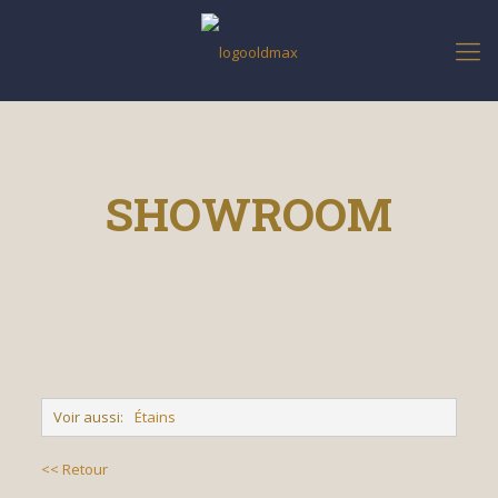
SHOWROOM
Voir aussi:
Étains
<< Retour