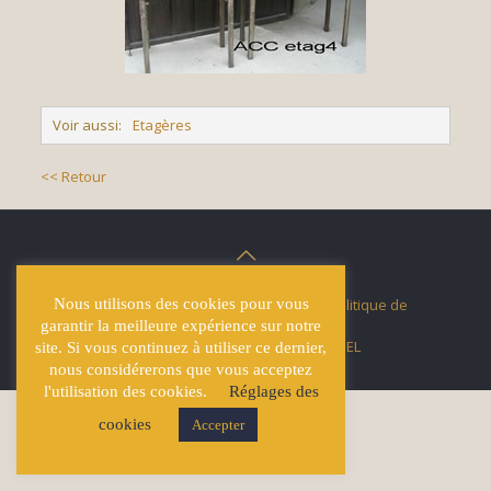
Voir aussi:
Etagères
<< Retour
Nous utilisons des cookies pour vous
© Écuries Hardy -
Mentions légales
- Politique de
confidentialité
garantir la meilleure expérience sur notre
Site développé par
Lucas GICQUEL
site. Si vous continuez à utiliser ce dernier,
nous considérerons que vous acceptez
l'utilisation des cookies.
Réglages des
cookies
Accepter