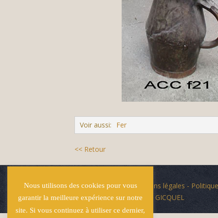
Voir aussi:
Fer
<< Retour
© Écuries Hardy -
Mentions légales
- Politique
Nous utilisons des cookies pour vous
Site développé par
Lucas GICQUEL
garantir la meilleure expérience sur notre
site. Si vous continuez à utiliser ce dernier,