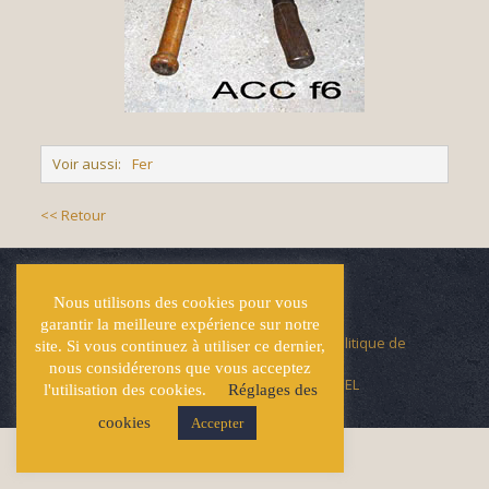
Voir aussi:
Fer
<< Retour
Nous utilisons des cookies pour vous
garantir la meilleure expérience sur notre
© Écuries Hardy -
Mentions légales
- Politique de
site. Si vous continuez à utiliser ce dernier,
confidentialité
nous considérerons que vous acceptez
Site développé par
Lucas GICQUEL
l'utilisation des cookies.
Réglages des
cookies
Accepter