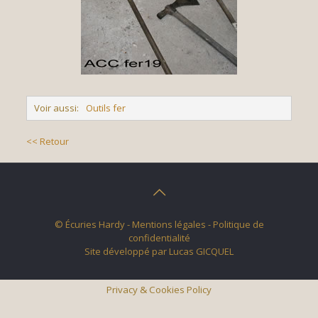
Voir aussi:
Outils fer
<< Retour
© Écuries Hardy -
Mentions légales
- Politique de
confidentialité
Site développé par
Lucas GICQUEL
Privacy & Cookies Policy