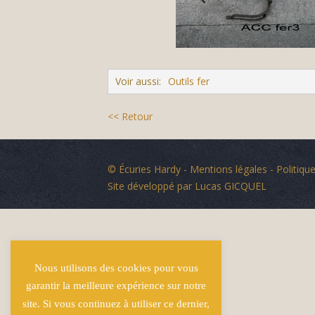
Voir aussi:
Outils fer
<< Retour
© Écuries Hardy -
Mentions légales
- Politique
Site développé par
Lucas GICQUEL
Nous utilisons des cookies pour vous
garantir la meilleure expérience sur notre
site. Si vous continuez à utiliser ce dernier,