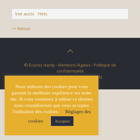
Voir aussi:
Filets
<< Retour
© Écuries Hardy -
Mentions légales
- Politique de
confidentialité
Site développé par
Lucas GICQUEL
Nous utilisons des cookies pour vous
garantir la meilleure expérience sur notre
site. Si vous continuez à utiliser ce dernier,
nous considérerons que vous acceptez
l'utilisation des cookies.
Réglages des
cookies
Accepter