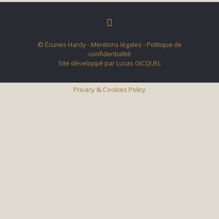
© Écuries Hardy -
Mentions légales
- Politique de
confidentialité
Site développé par
Lucas GICQUEL
Privacy & Cookies Policy