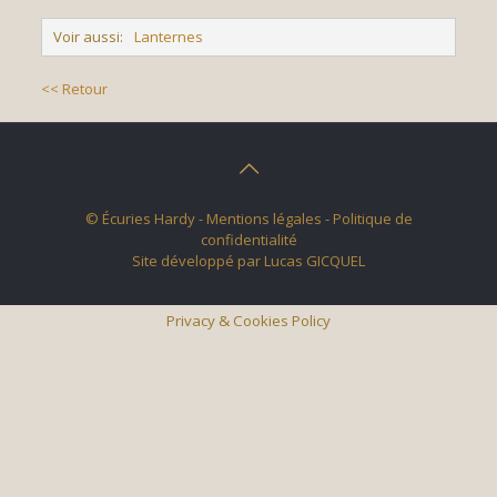
Voir aussi:
Lanternes
<< Retour
© Écuries Hardy -
Mentions légales
- Politique de
confidentialité
Site développé par
Lucas GICQUEL
Privacy & Cookies Policy