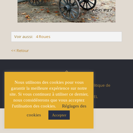
Voir aussi:
4 Roues
<< Retour
Nous utilisons des cookies pour vous
© Écuries Hardy -
Mentions légales
- Politique de
garantir la meilleure expérience sur notre
confidentialité
site. Si vous continuez à utiliser ce dernier,
Site développé par
Lucas GICQUEL
nous considérerons que vous acceptez
l'utilisation des cookies.
Réglages des
cookies
Accepter