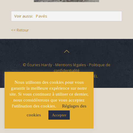
Voir aussi:
Pavés
<< Retour
© Écuries Hardy -
Mentions légales
- Politique de
confidentialité
Site développé par
Lucas GICQUEL
Nous utilisons des cookies pour vous
garantir la meilleure expérience sur notre
site. Si vous continuez à utiliser ce dernier,
nous considérerons que vous acceptez
l'utilisation des cookies.
Réglages des
cookies
Accepter