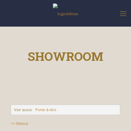
SHOWROOM
Voir aussi:
Porte-à-dos
<< Retour