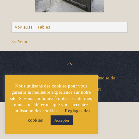
Voir aussi:
Tables
<< Retour
© Écuries Hardy -
Mentions légales
- Politique de
confidentialité
Nous utilisons des cookies pour vous
Site développé par
Lucas GICQUEL
garantir la meilleure expérience sur notre
site. Si vous continuez à utiliser ce dernier,
nous considérerons que vous acceptez
l'utilisation des cookies.
Réglages des
cookies
Accepter