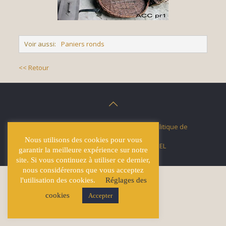
Voir aussi:
Paniers ronds
<< Retour
© Écuries Hardy -
Mentions légales
- Politique de
confidentialité
Nous utilisons des cookies pour vous
Site développé par
Lucas GICQUEL
garantir la meilleure expérience sur notre
site. Si vous continuez à utiliser ce dernier,
nous considérerons que vous acceptez
l'utilisation des cookies.
Réglages des
cookies
Accepter