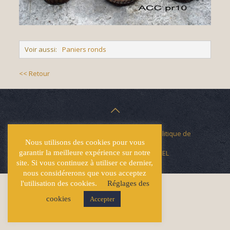
Voir aussi:
Paniers ronds
<< Retour
© Écuries Hardy -
Mentions légales
- Politique de
Nous utilisons des cookies pour vous
confidentialité
Site développé par
Lucas GICQUEL
garantir la meilleure expérience sur notre
site. Si vous continuez à utiliser ce dernier,
nous considérerons que vous acceptez
l'utilisation des cookies.
Réglages des
cookies
Accepter