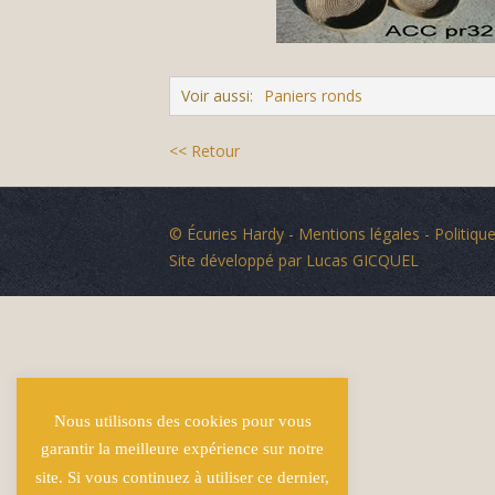
Voir aussi:
Paniers ronds
<< Retour
© Écuries Hardy -
Mentions légales
- Politique
Site développé par
Lucas GICQUEL
Nous utilisons des cookies pour vous
garantir la meilleure expérience sur notre
site. Si vous continuez à utiliser ce dernier,