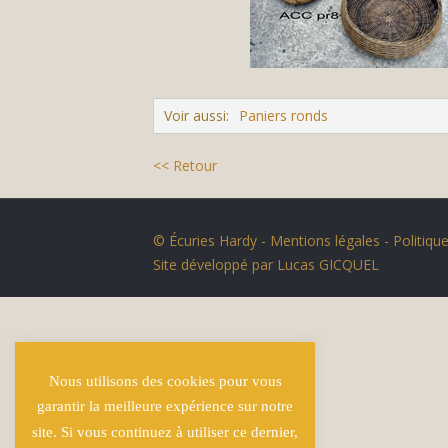
Voir aussi:
Paniers ronds
<< Retour
© Écuries Hardy -
Mentions légales
- Politique
Site développé par
Lucas GICQUEL
Nous utilisons des cookies pour vous
garantir la meilleure expérience sur notre
site. Si vous continuez à utiliser ce dernier,