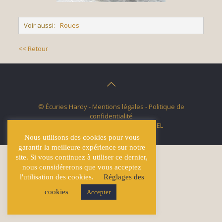
Voir aussi:
Roues
<< Retour
© Écuries Hardy -
Mentions légales
- Politique de
confidentialité
Site développé par
Lucas GICQUEL
Nous utilisons des cookies pour vous
garantir la meilleure expérience sur notre
site. Si vous continuez à utiliser ce dernier,
nous considérerons que vous acceptez
l'utilisation des cookies.
Réglages des
cookies
Accepter