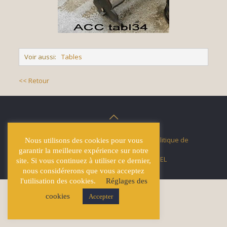
Voir aussi:
Tables
<< Retour
© Écuries Hardy -
Mentions légales
- Politique de
Nous utilisons des cookies pour vous
confidentialité
garantir la meilleure expérience sur notre
Site développé par
Lucas GICQUEL
site. Si vous continuez à utiliser ce dernier,
nous considérerons que vous acceptez
l'utilisation des cookies.
Réglages des
cookies
Accepter