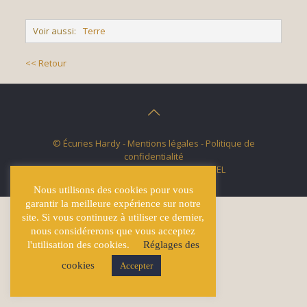
Voir aussi:
Terre
<< Retour
© Écuries Hardy -
Mentions légales
- Politique de
confidentialité
Site développé par
Lucas GICQUEL
Nous utilisons des cookies pour vous
garantir la meilleure expérience sur notre
site. Si vous continuez à utiliser ce dernier,
nous considérerons que vous acceptez
l'utilisation des cookies.
Réglages des
cookies
Accepter