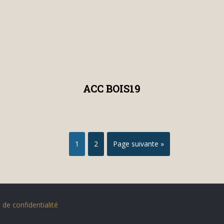
ACC BOIS19
1
2
Page suivante »
 de confidentialité