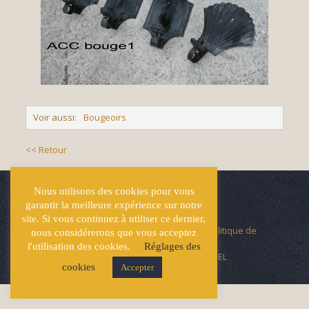
Voir aussi:
Bougeoirs
<< Retour
Nous utilisons des cookies pour vous
garantir la meilleure expérience sur notre
site. Si vous continuez à utiliser ce dernier,
© Écuries Hardy -
Mentions légales
- Politique de
nous considérerons que vous acceptez
confidentialité
l'utilisation des cookies.
Réglages des
Site développé par
Lucas GICQUEL
cookies
Accepter