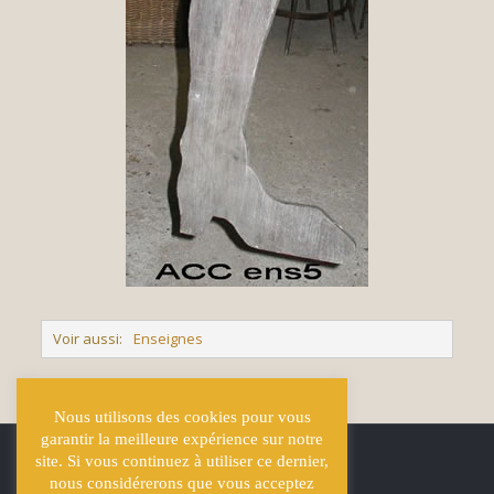
Voir aussi:
Enseignes
<< Retour
Nous utilisons des cookies pour vous
garantir la meilleure expérience sur notre
site. Si vous continuez à utiliser ce dernier,
nous considérerons que vous acceptez